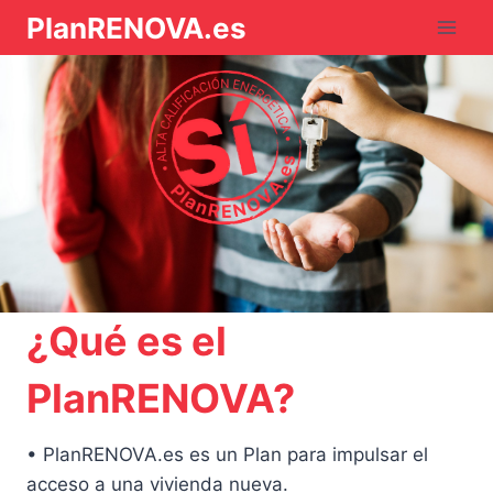
Saltar
PlanRENOVA.es
al
contenido
¿Qué es el
PlanRENOVA?
• PlanRENOVA.es es un Plan para impulsar el
acceso a una vivienda nueva.